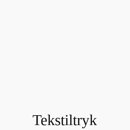
Spring
til
indhold
Tekstiltryk