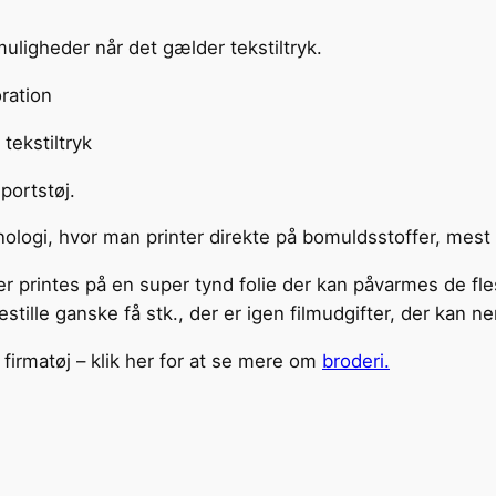
muligheder når det gælder tekstiltryk.
oration
tekstiltryk
sportstøj.
ologi, hvor man printer direkte på bomuldsstoffer, mest a
r printes på en super tynd folie der kan påvarmes de fl
tille ganske få stk., der er igen filmudgifter, der kan nem
t firmatøj – klik her for at se mere om
broderi.